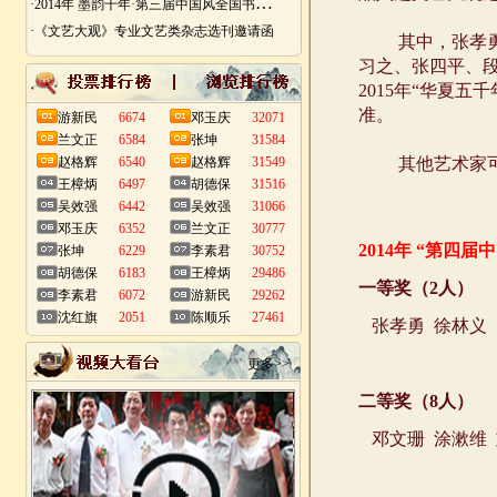
·
2014年 墨韵千年·第三届中国风全国书画艺术迎春作品展 南昌展
·《文艺大观》专业文艺类杂志选刊邀请函
游新民
6674
邓玉庆
32071
兰文正
6584
张坤
31584
赵格辉
6540
赵格辉
31549
王樟炳
6497
胡德保
31516
吴效强
6442
吴效强
31066
邓玉庆
6352
兰文正
30777
张坤
6229
李素君
30752
胡德保
6183
王樟炳
29486
李素君
6072
游新民
29262
沈红旗
2051
陈顺乐
27461
更多>>