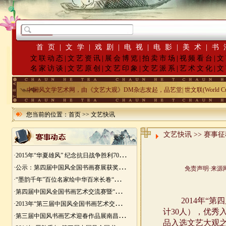
首页
|
文学
|
戏剧
|
电视
|
电影
|
美术
|
书
文联动态
|
文艺资讯
|
展会博览
|
拍卖市场
|
视频看台
|
文
名家访谈
|
文艺原创
|
文艺印象
|
文艺派系
|
艺术文化
|
文
中国风文学艺术网，由《文艺大观》DM杂志发起，品艺堂| 世文联(World Cu
您当前的位置：
首页
>>
文艺快讯
文艺快讯 >> 赛事
更多>>
·
2015年“华夏雄风” 纪念抗日战争胜利70周年书画展征稿
·
公示：第四届中国风全国书画赛展获奖入展名单
·
“墨韵千年”百位名家绘中华百米长卷“华夏五千年锦绣山河图”创作
·
第四届中国风全国书画艺术交流赛暨“华夏五千年锦绣山河图”百位名家绘中华百米长卷创作邀请展
·
2013年“第三届中国风全国书画艺术交流赛” 获奖名单
·
第三届中国风书画艺术迎春作品展南昌展胜利开幕