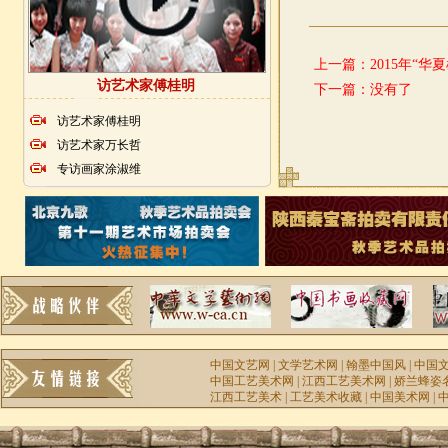
上一篇：
2015年“
访艺术家傅桂明
下一篇：没有了
访艺术家傅桂明
访艺术家万长哲
专访画家涂淑维
中国文艺网
|
文学艺术网
|
翰墨中国风
|
中国
中国工艺美术网
|
江西工艺美术网
|
娇兰蜂姿
江西工艺美术
|
工艺美术收藏
|
中国美术网
|