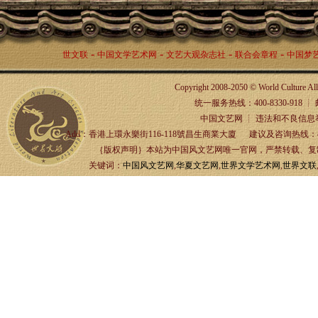
-
-
-
-
世文联
中国文学艺术网
文艺大观杂志社
联合会章程
中国梦
Copyright 2008-2050 © World Culture A
统一服务热线：400-8330-918 ┊ 邮箱：
中国文艺网 ┊ 违法和不良信息举报
Add：香港上環永樂街116-118號昌生商業大廈 建议及咨询热线：4
｛版权声明｝本站为中国风文艺网唯一官网，严禁转载、复制、
关键词：
中国风文艺网
,
华夏文艺网
,
世界文学艺术网
,
世界文联