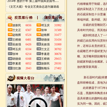
·
2014年 墨韵千年·第三届中国风全国书画艺术迎春作品展 南昌展
·《文艺大观》专业文艺类杂志选刊邀请函
游新民
6656
邓玉庆
31992
兰文正
6567
张坤
31509
赵格辉
6524
赵格辉
31477
王樟炳
6481
胡德保
31434
吴效强
6426
吴效强
31000
邓玉庆
6334
兰文正
30702
张坤
6214
李素君
30676
胡德保
6168
王樟炳
29415
李素君
6052
游新民
29191
沈红旗
2043
陈顺乐
27402
更多>>