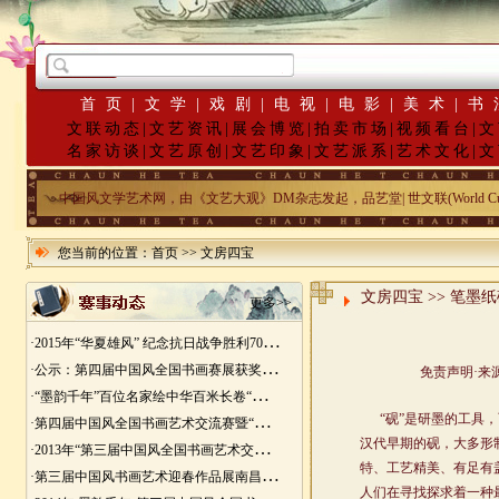
首页
|
文学
|
戏剧
|
电视
|
电影
|
美术
|
书
文联动态
|
文艺资讯
|
展会博览
|
拍卖市场
|
视频看台
|
文
名家访谈
|
文艺原创
|
文艺印象
|
文艺派系
|
艺术文化
|
文
中国风文学艺术网，由《文艺大观》DM杂志发起，品艺堂| 世文联(World Cu
您当前的位置：
首页
>>
文房四宝
文房四宝 >> 笔墨
更多>>
·
2015年“华夏雄风” 纪念抗日战争胜利70周年书画展征稿
·
公示：第四届中国风全国书画赛展获奖入展名单
·
“墨韵千年”百位名家绘中华百米长卷“华夏五千年锦绣山河图”创作
·
第四届中国风全国书画艺术交流赛暨“华夏五千年锦绣山河图”百位名家绘中华百米长卷创作邀请展
·
2013年“第三届中国风全国书画艺术交流赛” 获奖名单
·
第三届中国风书画艺术迎春作品展南昌展胜利开幕