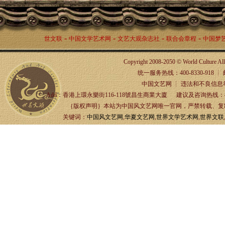
-
-
-
-
世文联
中国文学艺术网
文艺大观杂志社
联合会章程
中国梦
Copyright 2008-2050 © World Culture A
统一服务热线：400-8330-918 ┊ 邮箱：
中国文艺网 ┊ 违法和不良信息举报
Add：香港上環永樂街116-118號昌生商業大廈 建议及咨询热线：4
｛版权声明｝本站为中国风文艺网唯一官网，严禁转载、复制、
关键词：
中国风文艺网
,
华夏文艺网
,
世界文学艺术网
,
世界文联