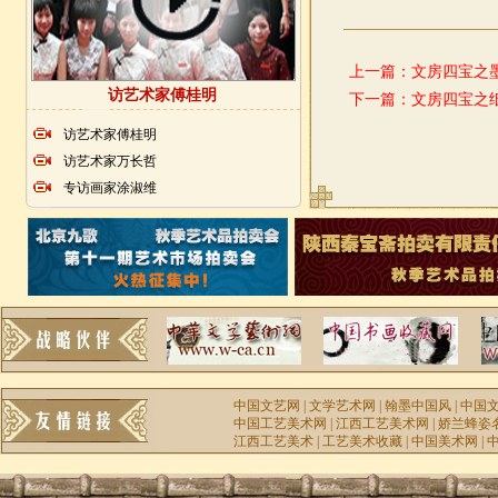
上一篇：
文房四宝之
访艺术家傅桂明
下一篇：
文房四宝之
访艺术家傅桂明
访艺术家万长哲
专访画家涂淑维
中国文艺网
|
文学艺术网
|
翰墨中国风
|
中国
中国工艺美术网
|
江西工艺美术网
|
娇兰蜂姿
江西工艺美术
|
工艺美术收藏
|
中国美术网
|