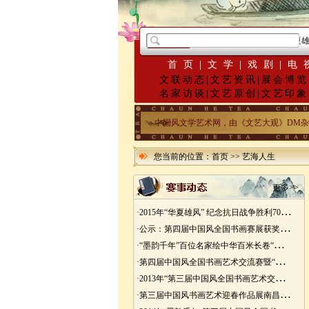
·
2015年“华夏雄
首页
|
文学
|
戏剧
|
电
文联动态
|
文艺资讯
|
展会博览
名家访谈
|
文艺原创
|
文艺印象
中国风文学艺术网，由《文艺大观》DM杂志发起
您当前的位置：
首页
>>
艺海人生
更多>>
·
2015年“华夏雄风” 纪念抗日战争胜利70周年书画展征稿
·
公示：第四届中国风全国书画赛展获奖入展名单
·
“墨韵千年”百位名家绘中华百米长卷“华夏五千年锦绣山河图”创作
·
第四届中国风全国书画艺术交流赛暨“华夏五千年锦绣山河图”百位名家绘中华百米长卷创作邀请展
·
2013年“第三届中国风全国书画艺术交流赛” 获奖名单
·
第三届中国风书画艺术迎春作品展南昌展胜利开幕