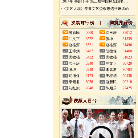
·
2014年 墨韵千年·第三届中国风全国书画艺术迎春作品展 南昌展
·《文艺大观》专业文艺类杂志选刊邀请函
游新民
6660
邓玉庆
32012
兰文正
6572
张坤
31539
赵格辉
6531
赵格辉
31496
王樟炳
6487
胡德保
31460
吴效强
6432
吴效强
31023
邓玉庆
6340
兰文正
30720
张坤
6219
李素君
30703
胡德保
6175
王樟炳
29438
李素君
6058
游新民
29218
沈红旗
2046
陈顺乐
27425
更多>>