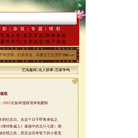
·
墨韵千年”百位名家绘中华百米长卷“华夏五千年锦绣山河图”创作
第四届中国风全国书
摄影
|
杂技
|
专题
|
维权
|
艺海人生
|
文艺常识
|
院协名馆
|
著作书刊
|
文房四宝
|
电子杂志
承华夏五千年文明，打造专业、高雅文艺交流平台！
艺海趣闻
|
名人轶事
|
百家争鸣