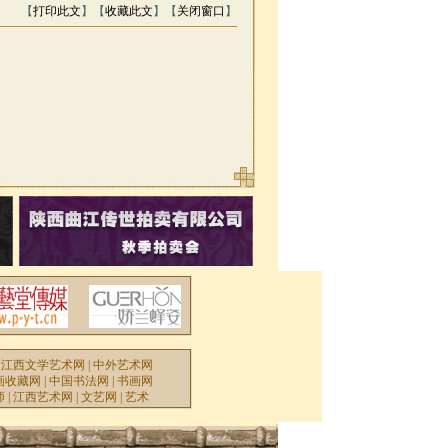
【
打印此文
】【
收藏此文
】【
关闭窗口
】
|
江西文学艺术网
|
中外艺术网
画收藏网
|
中国书法网
|
书画网
师
|
江西艺术网
|
文艺网
|
艺术