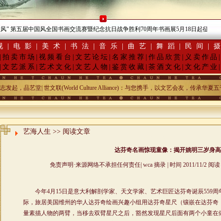
·
风” 第五届中国风全国书画交流赛暨纪念抗日战争胜利70周年书画展5月18日起征稿
“
视
|
电影
|
美术
|
书法
|
音乐
|
曲艺
|
舞蹈
|
民间
|
|
拍卖市场
|
视频看台
|
文艺论坛
|
名家推荐
|
作品欣赏
|
义卖作品
|
文艺派系
|
艺术文化
|
文艺人物
|
鉴赏收藏
|
茶酒文化
|
文化产业
，品艺堂| 世文联(World Culture Alliance)：与您携手，以文艺会友，传
艺海人生
>> 阅读文章