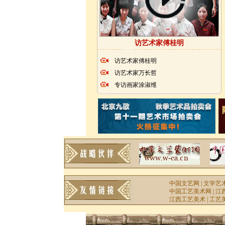
访艺术家傅桂明
访艺术家傅桂明
访艺术家万长哲
专访画家涂淑维
中国文艺网
|
文学艺
中国工艺美术网
|
江
江西工艺美术
|
工艺