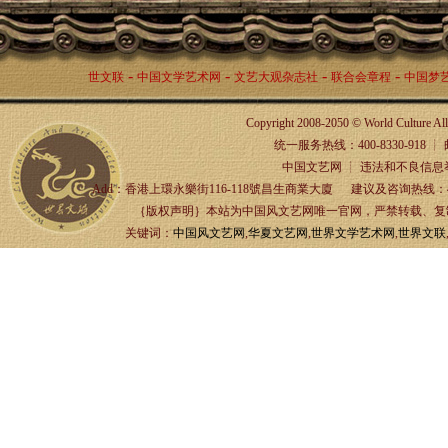
-
-
-
-
世文联
中国文学艺术网
文艺大观杂志社
联合会章程
中国梦
Copyright 2008-2050 © World Culture A
统一服务热线：400-8330-918 ┊ 邮箱：
中国文艺网 ┊ 违法和不良信息举报
Add：香港上環永樂街116-118號昌生商業大廈 建议及咨询热线：4
｛版权声明｝本站为中国风文艺网唯一官网，严禁转载、复制、
关键词：
中国风文艺网
,
华夏文艺网
,
世界文学艺术网
,
世界文联