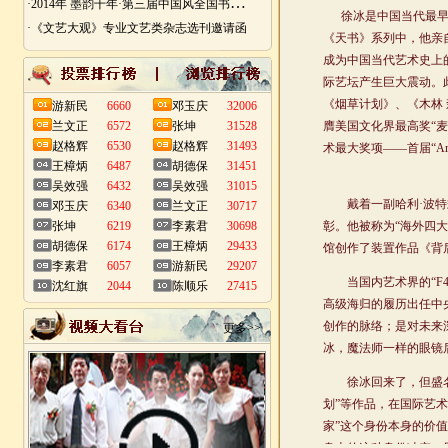
·
2014年 墨韵千年·第三届中国风全国书画艺术迎春作品展 南昌展
·《文艺大观》专业文艺类杂志选刊邀请函
游新民
6660
邓玉庆
32006
兰文正
6572
张坤
31528
赵格辉
6530
赵格辉
31493
王樟炳
6487
胡德保
31451
吴效强
6432
吴效强
31015
邓玉庆
6340
兰文正
30717
张坤
6219
李素君
30698
胡德保
6174
王樟炳
29433
李素君
6057
游新民
29207
沈红旗
2044
陈顺乐
27415
更多>>