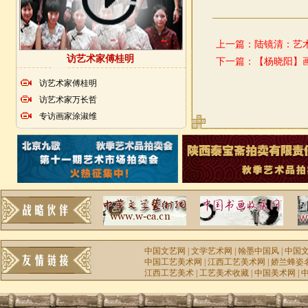
上一篇：
陆镜清：艺
访艺术家傅桂明
下一篇：
【杨晓阳】
访艺术家傅桂明
访艺术家万长哲
专访画家涂淑维
中国文艺网
|
文学艺术网
|
翰墨中国风
|
中国
中国工艺美术网
|
江西工艺美术网
|
娇兰蜂姿
江西工艺美术
|
工艺美术收藏
|
中国美术网
|