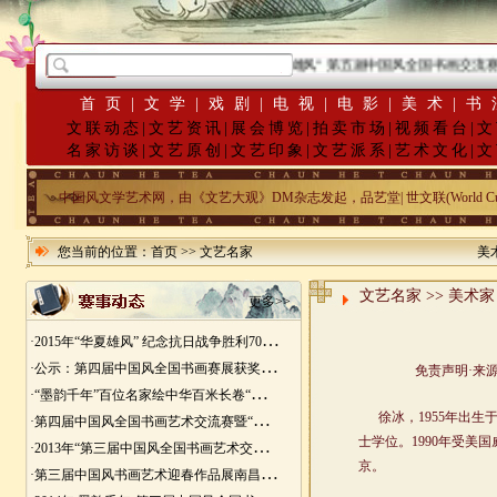
·
2015年“华夏雄风” 第五届中国风全国书画交流赛
首页
|
文学
|
戏剧
|
电视
|
电影
|
美术
|
书
文联动态
|
文艺资讯
|
展会博览
|
拍卖市场
|
视频看台
|
文
名家访谈
|
文艺原创
|
文艺印象
|
文艺派系
|
艺术文化
|
文
中国风文学艺术网，由《文艺大观》DM杂志发起，品艺堂| 世文联(World Cu
您当前的位置：
首页
>>
文艺名家
美
文艺名家 >> 美术
更多>>
·
2015年“华夏雄风” 纪念抗日战争胜利70周年书画展征稿
·
公示：第四届中国风全国书画赛展获奖入展名单
·
“墨韵千年”百位名家绘中华百米长卷“华夏五千年锦绣山河图”创作
·
第四届中国风全国书画艺术交流赛暨“华夏五千年锦绣山河图”百位名家绘中华百米长卷创作邀请展
·
2013年“第三届中国风全国书画艺术交流赛” 获奖名单
·
第三届中国风书画艺术迎春作品展南昌展胜利开幕